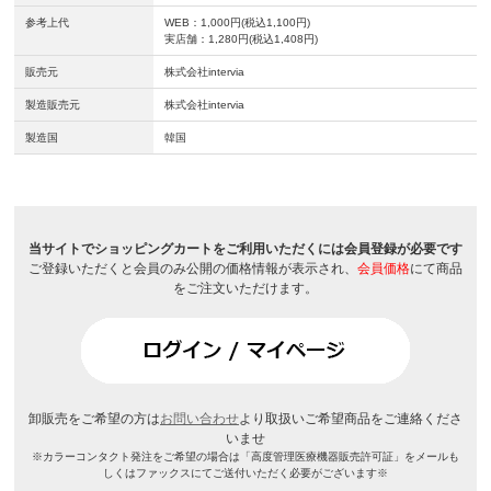
参考上代
WEB：1,000円(税込1,100円)
実店舗：1,280円(税込1,408円)
販売元
株式会社intervia
製造販売元
株式会社intervia
製造国
韓国
当サイトでショッピングカートをご利用いただくには会員登録が必要です
ご登録いただくと会員のみ公開の価格情報が表示され、
会員価格
にて商品
をご注文いただけます。
卸販売をご希望の方は
お問い合わせ
より取扱いご希望商品をご連絡くださ
いませ
※カラーコンタクト発注をご希望の場合は「高度管理医療機器販売許可証」をメールも
しくはファックスにてご送付いただく必要がございます※