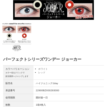
パーフェクトシリーズワンデー ジョーカー
カラーバリエーション
ホワイト
レッド
カラー名をクリックで
該当箇所へジャンプします
販売名
ハイジェニック1day
承認番号
22900BZX00293000
使用期限
開封後一日
枚数
1箱4枚入