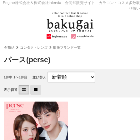
Engine株式会社＆株式会社intervia 合同卸販売サイト カラコン・コスメ多数取
り扱い
全商品
コンタクトレンズ
取扱ブランド一覧
パース(perse)
1
件中 1〜1件目
並び替え
表示切替