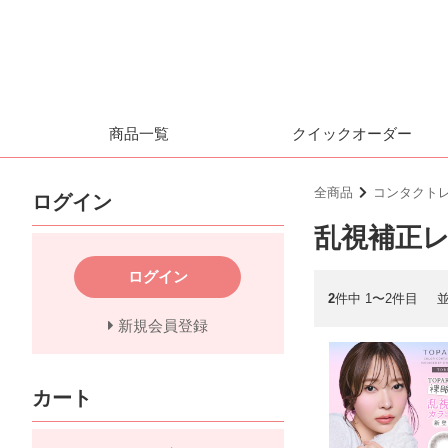
商品一覧
クイックオーダー
全商品
コンタクト
ログイン
乱視補正
ログイン
2
件中 1〜2件目
新規会員登録
カート