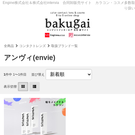
Engine株式会社＆株式会社intervia 合同卸販売サイト カラコン・コスメ多数取
り扱い
全商品
コンタクトレンズ
取扱ブランド一覧
アンヴィ(envie)
1
件中 1〜1件目
並び替え
表示切替