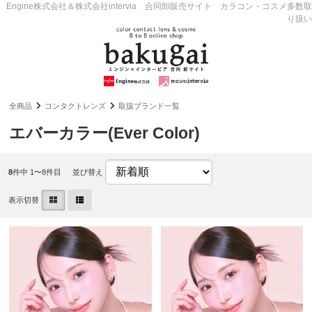
Engine株式会社＆株式会社intervia 合同卸販売サイト カラコン・コスメ多数取
り扱い
全商品
コンタクトレンズ
取扱ブランド一覧
エバーカラー(Ever Color)
8
件中 1〜8件目
並び替え
表示切替