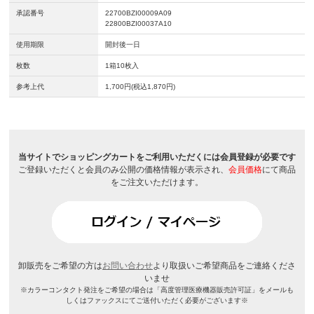
承認番号
22700BZI00009A09
22800BZI00037A10
使用期限
開封後一日
枚数
1箱10枚入
参考上代
1,700円(税込1,870円)
当サイトでショッピングカートをご利用いただくには会員登録が必要です
ご登録いただくと会員のみ公開の価格情報が表示され、
会員価格
にて商品
をご注文いただけます。
卸販売をご希望の方は
お問い合わせ
より取扱いご希望商品をご連絡くださ
いませ
※カラーコンタクト発注をご希望の場合は「高度管理医療機器販売許可証」をメールも
しくはファックスにてご送付いただく必要がございます※