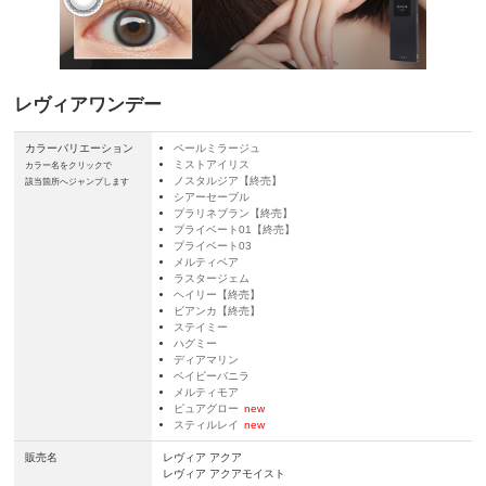
レヴィアワンデー
カラーバリエーション
ペールミラージュ
ミストアイリス
カラー名をクリックで
ノスタルジア【終売】
該当箇所へジャンプします
シアーセーブル
プラリネブラン【終売】
プライベート01【終売】
プライベート03
メルティベア
ラスタージェム
ヘイリー【終売】
ビアンカ【終売】
ステイミー
ハグミー
ディアマリン
ベイビーバニラ
メルティモア
ピュアグロー
new
スティルレイ
new
販売名
レヴィア アクア
レヴィア アクアモイスト