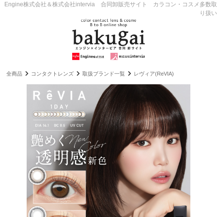
Engine株式会社＆株式会社intervia 合同卸販売サイト カラコン・コスメ多数取
り扱い
全商品
コンタクトレンズ
取扱ブランド一覧
レヴィア(ReVIA)